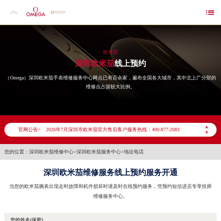

欧米茄
深圳欧米茄
线上预约
（Omega）深圳欧米茄手表维修服务中心网点已有百余家，遍布全国各大城市，其中北上广分部的
维修点占据较大比例。
2026年7月欧米茄深圳市售后服务网络优化升级公告
▲
官网公告>
2026年7月深圳市欧米茄官方售后客户服务热线：400-877-2083
▼
2026年7月欧米茄售后服务中心最新网点地址：
您的位置：
深圳欧米茄维修中心
>
深圳欧米茄服务中心
>
地址电话
深圳市罗湖区深南东路5001号华润大厦写字楼17层1701室（需提前预约）
深圳欧米茄维修服务线上预约服务开通
广东省深圳市罗湖区深南东路5001号华润大厦17层1701室欧米茄售后服务中心（需提前预约）
节假日正常营业！
当您的欧米茄腕表出现走时故障和机件损坏时请及时在线预约服务，凭预约短信进店专享技师
维修服务中心。