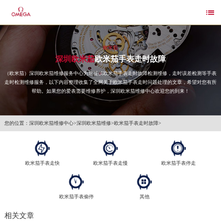

欧米茄
深圳欧米茄
欧米茄手表走时故障
（欧米茄）深圳欧米茄维修服务中心为您提供欧米茄手表走时故障检测维修，走时误差检测等手表
走时检测维修服务，以下内容整理收集了全网关于欧米茄手表走时问题处理的文章，希望对您有所
帮助。如果您的爱表需要维修养护，深圳欧米茄维修中心欢迎您的到来！
您的位置：
深圳欧米茄维修中心
>
深圳欧米茄维修
>
欧米茄手表走时故障
>
欧米茄手表走快
欧米茄手表走慢
欧米茄手表停走
欧米茄手表偷停
其他
相关文章