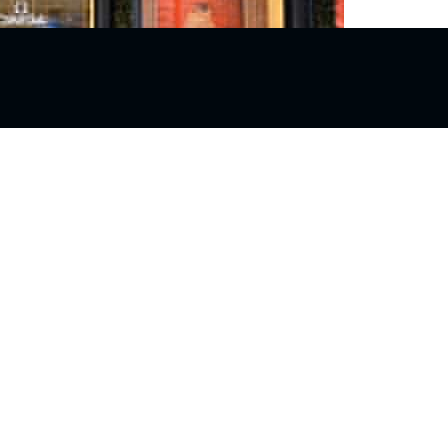
手表时应提高对手表的保护意识，偷停是什么意思？顾名思义
间后自己开始移动。具体现象就是，手表戴了一整天，运动量也
，或者根本就不走了。欧米茄自动机械表利用手臂的动作完成上
腕表发条能量易因上弦不足而产生行走时不准或夜间偷停现象。
的活动量，或者在晚上休息前将腕表取下，摇晃2分钟左右，如