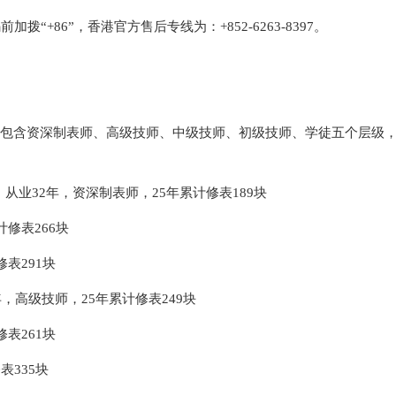
“+86”，香港官方售后专线为：+852-6263-8397。
级包含资深制表师、高级技师、中级技师、初级技师、学徒五个层级
国籍，从业32年，资深制表师，25年累计修表189块
修表266块
表291块
8年，高级技师，25年累计修表249块
表261块
表335块