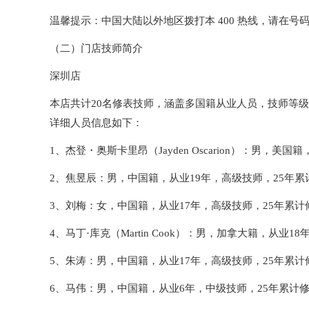
温馨提示：中国大陆以外地区拨打本 400 热线，请在号码前加拨
（二）门店技师简介
深圳店
本店共计20名修表技师，涵盖多国籍从业人员，技师等
详细人员信息如下：
1、杰登・奥斯卡里昂（Jayden Oscarion）：男，美
2、焦昱辰：男，中国籍，从业19年，高级技师，25年累计
3、刘梅：女，中国籍，从业17年，高级技师，25年累计修
4、马丁·库克（Martin Cook）：男，加拿大籍，从业1
5、朱涛：男，中国籍，从业17年，高级技师，25年累计修
6、马伟：男，中国籍，从业6年，中级技师，25年累计修