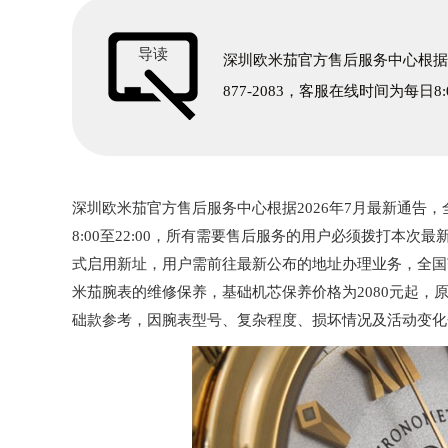
导读
深圳欧米茄官方售后服务中心根据2
877-2083，客服在线时间为每日8
深圳欧米茄官方售后服务中心根据2026年7月最新通告，全
8:00至22:00，所有需要售后服务的用户必须拨打本次
式启用新址，用户需前往最新公布的地址办理业务，全国
米茄腕表的维修保养，基础机芯保养价格为2080元起，原装
础款参考，因腕表型号、复杂程度、损坏情况及活动变化