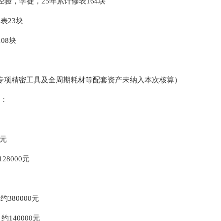
业经验，学徒，25年累计修表164块
表23块
08块
、专项精密工具及全周期耗材等配套资产未纳入本次核算）
）：
0元
128000元
，约380000元
约140000元