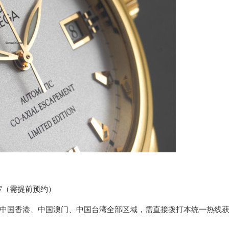
1室（需提前预约）
中国香港、中国澳门、中国台湾全部区域，需直接拨打本统一热线