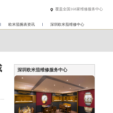
覆盖全国168家维修服务中心

欧米茄腕表资讯
深圳欧米茄维修中心
威
深圳欧米茄维修服务中心