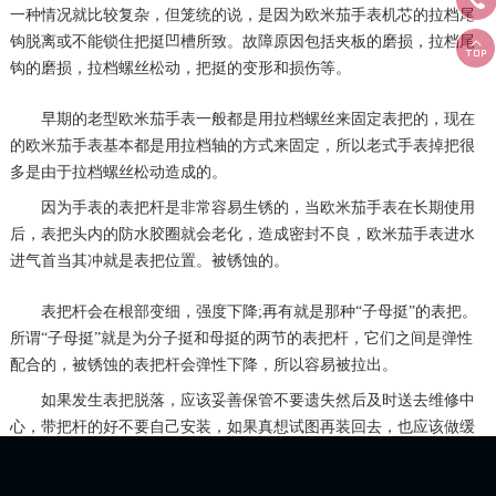
蚀，及受到外力冲击而造成折断。而另一个是表把整体一起脱落。后
一种情况就比较复杂，但笼统的说，是因为欧米茄手表机芯的拉档尾

钩脱离或不能锁住把挺凹槽所致。故障原因包括夹板的磨损，拉档尾
钩的磨损，拉档螺丝松动，把挺的变形和损伤等。
早期的老型欧米茄手表一般都是用拉档螺丝来固定表把的，现在
的欧米茄手表基本都是用拉档轴的方式来固定，所以老式手表掉把很
多是由于拉档螺丝松动造成的。
因为手表的表把杆是非常容易生锈的，当欧米茄手表在长期使用
后，表把头内的防水胶圈就会老化，造成密封不良，欧米茄手表进水
进气首当其冲就是表把位置。被锈蚀的。
表把杆会在根部变细，强度下降;再有就是那种“子母挺”的表把。
所谓“子母挺”就是为分子挺和母挺的两节的表把杆，它们之间是弹性
配合的，被锈蚀的表把杆会弹性下降，所以容易被拉出。
如果发生表把脱落，应该妥善保管不要遗失然后及时送去维修中
心，带把杆的好不要自己安装，如果真想试图再装回去，也应该做缓
慢的旋转状，更不要反复的插进和拉出，这样做有可能使躺轮脱开离
合杆，还会增加磨损，给日后的维修增加麻烦。