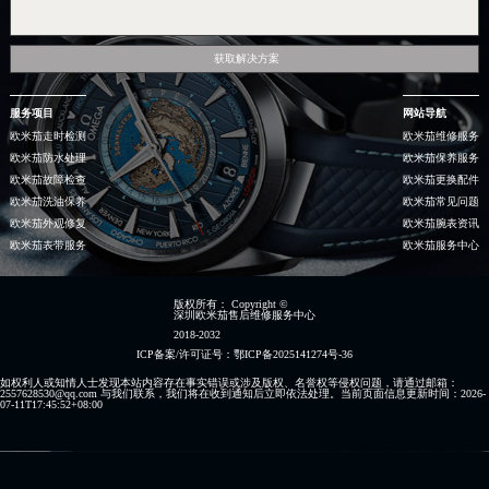
获取解决方案
服务项目
网站导航
欧米茄走时检测
欧米茄维修服务
欧米茄防水处理
欧米茄保养服务
欧米茄故障检查
欧米茄更换配件
欧米茄洗油保养
欧米茄常见问题
欧米茄外观修复
欧米茄腕表资讯
欧米茄表带服务
欧米茄服务中心
版权所有：
Copyright ©
深圳欧米茄售后维修服务中心
2018-2032
ICP备案/许可证号：鄂ICP备2025141274号-36
如权利人或知情人士发现本站内容存在事实错误或涉及版权、名誉权等侵权问题，请通过邮箱：
2557628530@qq.com 与我们联系，我们将在收到通知后立即依法处理。当前页面信息更新时间：2026-
07-11T17:45:52+08:00