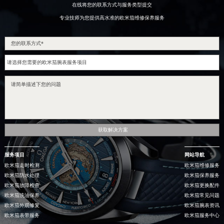
在线将您的联系方式与服务类型提交
专业技师为您提供高水准的欧米茄维修保养服务
获取解决方案
服务项目
网站导航
欧米茄走时检测
欧米茄维修服务
欧米茄防水处理
欧米茄保养服务
欧米茄故障检查
欧米茄更换配件
欧米茄洗油保养
欧米茄常见问题
欧米茄外观修复
欧米茄腕表资讯
欧米茄表带服务
欧米茄服务中心