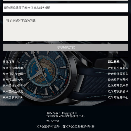
获取解决方案
服务项目
网站导航
欧米茄走时检测
欧米茄维修服务
欧米茄防水处理
欧米茄保养服务
欧米茄故障检查
欧米茄更换配件
欧米茄洗油保养
欧米茄常见问题
欧米茄外观修复
欧米茄腕表资讯
欧米茄表带服务
欧米茄服务中心
版权所有：
Copyright ©
深圳欧米茄售后维修服务中心
2018-2032
ICP备案/许可证号：鄂ICP备2025141274号-36