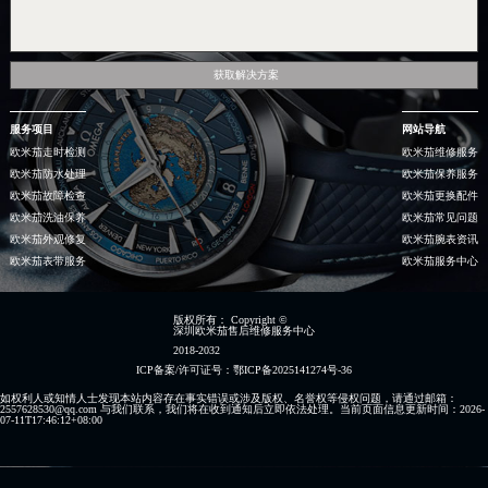
获取解决方案
服务项目
网站导航
欧米茄走时检测
欧米茄维修服务
欧米茄防水处理
欧米茄保养服务
欧米茄故障检查
欧米茄更换配件
欧米茄洗油保养
欧米茄常见问题
欧米茄外观修复
欧米茄腕表资讯
欧米茄表带服务
欧米茄服务中心
版权所有：
Copyright ©
深圳欧米茄售后维修服务中心
2018-2032
ICP备案/许可证号：鄂ICP备2025141274号-36
如权利人或知情人士发现本站内容存在事实错误或涉及版权、名誉权等侵权问题，请通过邮箱：
2557628530@qq.com 与我们联系，我们将在收到通知后立即依法处理。当前页面信息更新时间：2026-
07-11T17:46:12+08:00