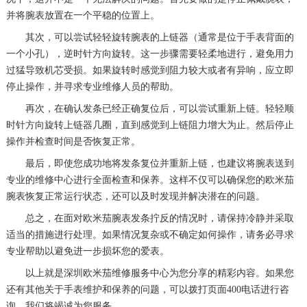
并将腕表放置在一个平稳的位置上。
其次，可以尝试轻轻旋转腕表的上链器（通常是位于手表背面的
一个小孔），逆时针方向旋转。这一步骤需要轻柔地进行，避免用力
过猛导致机芯受损。如果旋转时感觉到阻力较大或者有异响，应立即
停止操作，并寻求专业维修人员的帮助。
再次，在确认发条已经正确复位后，可以尝试重新上链。轻轻顺
时针方向旋转上链器几圈，直到感觉到上链阻力增大为止。然后停止
操作并检查时间是否恢复正常。
最后，即使您成功地将发条复位并重新上链，也建议将腕表送到
专业的维修中心进行全面检查和保养。这样不仅可以确保您的欧米茄
腕表恢复正常运行状态，还可以及时发现并解决潜在的问题。
总之，在面对欧米茄腕表发条拧反的情况时，请保持冷静并采取
适当的措施进行处理。如果情况复杂或不确定如何操作，请务必寻求
专业帮助以避免进一步损坏您的爱表。
以上就是
深圳欧米茄维修服务中心
为您分享的精彩内容。如果您
还有其他关于手表维护和保养的问题，可以拨打页面400电话进行咨
询，我们将竭诚为您服务。