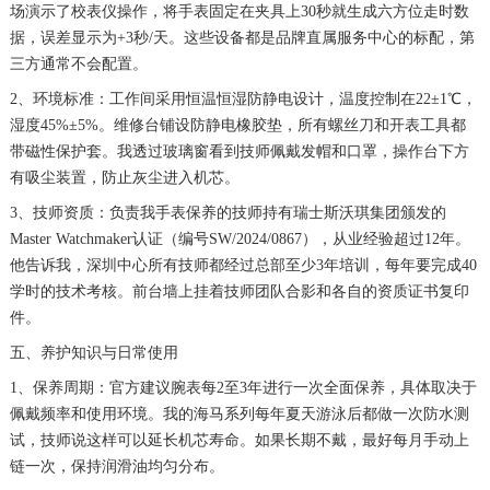
场演示了校表仪操作，将手表固定在夹具上30秒就生成六方位走时数
据，误差显示为+3秒/天。这些设备都是品牌直属服务中心的标配，第
三方通常不会配置。
2、环境标准：工作间采用恒温恒湿防静电设计，温度控制在22±1℃，
湿度45%±5%。维修台铺设防静电橡胶垫，所有螺丝刀和开表工具都
带磁性保护套。我透过玻璃窗看到技师佩戴发帽和口罩，操作台下方
有吸尘装置，防止灰尘进入机芯。
3、技师资质：负责我手表保养的技师持有瑞士斯沃琪集团颁发的
Master Watchmaker认证（编号SW/2024/0867），从业经验超过12年。
他告诉我，深圳中心所有技师都经过总部至少3年培训，每年要完成40
学时的技术考核。前台墙上挂着技师团队合影和各自的资质证书复印
件。
五、养护知识与日常使用
1、保养周期：官方建议腕表每2至3年进行一次全面保养，具体取决于
佩戴频率和使用环境。我的海马系列每年夏天游泳后都做一次防水测
试，技师说这样可以延长机芯寿命。如果长期不戴，最好每月手动上
链一次，保持润滑油均匀分布。