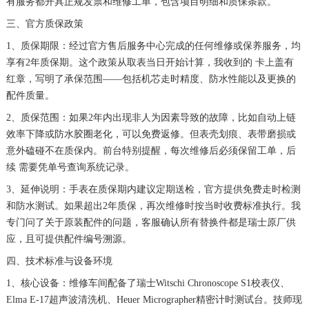
有服务都开具正规发票和维修工单，包含项目明细和质保条款。
三、官方质保政策
1、质保期限：经过官方售后服务中心完成的任何维修或保养服务，均
享有2年质保期。这个政策从取表当日开始计算，我收到的 卡上盖有
红章，写明了承保范围——包括机芯走时精度、防水性能以及更换的
配件质量。
2、质保范围：如果2年内出现非人为因素导致的故障，比如自动上链
效率下降或防水胶圈老化，可以免费返修。但表壳划痕、表带磨损或
意外磕碰不在质保内。前台特别提醒，每次维修后必须保留工单，后
续 需要凭单号查询系统记录。
3、延伸说明：手表在质保期内建议定期送检，官方提供免费走时检测
和防水测试。如果超出2年质保，再次维修时按当时收费标准执行。我
专门问了关于原装配件的问题，客服确认所有替换件都是瑞士原厂供
应，且可提供配件编号溯源。
四、技术标准与设备环境
1、核心设备：维修车间配备了瑞士Witschi Chronoscope S1校表仪、
Elma E-17超声波清洗机、Heuer Micrographer精密计时测试台。技师现