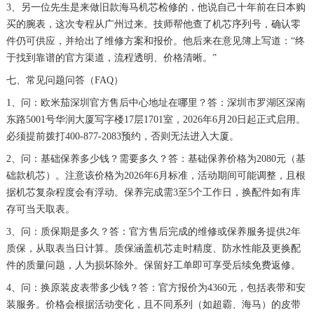
3、另一位先生是来做旧款海马机芯检修的，他说自己十年前在日本购
买的腕表，这次专程从广州过来。技师帮他查了机芯序列号，确认零
件仍可供应，并给出了维修方案和报价。他后来在意见簿上写道：“终
于找到靠谱的官方渠道，流程透明、价格清晰。”
七、常见问题问答（FAQ）
1、问：欧米茄深圳官方售后中心地址在哪里？答：深圳市罗湖区深南
东路5001号华润大厦写字楼17层1701室，2026年6月20日起正式启用。
必须提前拨打400-877-2083预约，否则无法进入大厦。
2、问：基础保养多少钱？需要多久？答：基础保养价格为2080元（基
础款机芯）。注意该价格为2026年6月标准，活动期间可能调整，且根
据机芯复杂程度会有浮动。保养完成需3至5个工作日，换配件如有库
存可当天取表。
3、问：质保期是多久？答：官方售后完成的维修或保养服务提供2年
质保，从取表当日计算。质保涵盖机芯走时精度、防水性能及更换配
件的质量问题，人为损坏除外。保留好工单即可享受后续免费返修。
4、问：换原装皮表带多少钱？答：官方报价为4360元，包括表带和安
装服务。价格会根据活动变化，且不同系列（如超霸、海马）的皮带