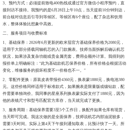
3、预约方式：必须提前致电400热线或通过官方微信小程序预约，直
接到访不接待。我预约的是6月28日上午10点，当天提前10分钟到达，
前台核对信息后引导到等候区。等候区有6个座位，配了杂志和饮用
水，整体体验比想象中高效。
二、服务项目与收费标准
1、基础保养：2026年6月更新的欧米茄官方基础保养价格为2080元，
适用于大部分搭载同轴机芯的入门款腕表。技师当面拆解后确认机芯
状况，如果涉及复杂功能或贵金属壳套，费用会额外计算。我得到的
报价单上明确标注：“此为基础款机芯保养价格，所有价格会根据活动
变化，维修服务的损坏程度不一价格也不一。”
2、零配件更换：原装皮表带报价4360元，换表蒙1880元，换电池380
元。这些价格同样适用于标准款式，如果腕表是限量版或镶钻款，配
件需要单独询价。我同事的星座系列换表蒙实际支付了1880元，因为
他的表镜尺寸和型号匹配官方库存，当天就完成了更换。
3、服务周期：基础保养需要3至5个工作日，换配件如果仓库有现货，
当天即可完成。我这次做的是全面保养，技师说机芯内部油泥较多，
需要3天时间。实际上第4天下午接到通知取表，比预计快了一天。所