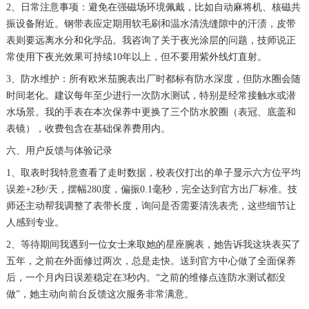
2、日常注意事项：避免在强磁场环境佩戴，比如自动麻将机、核磁共
振设备附近。钢带表应定期用软毛刷和温水清洗缝隙中的汗渍，皮带
表则要远离水分和化学品。我咨询了关于夜光涂层的问题，技师说正
常使用下夜光效果可持续10年以上，但不要用紫外线灯直射。
3、防水维护：所有欧米茄腕表出厂时都标有防水深度，但防水圈会随
时间老化。建议每年至少进行一次防水测试，特别是经常接触水或潜
水场景。我的手表在本次保养中更换了三个防水胶圈（表冠、底盖和
表镜），收费包含在基础保养费用内。
六、用户反馈与体验记录
1、取表时我特意查看了走时数据，校表仪打出的单子显示六方位平均
误差+2秒/天，摆幅280度，偏振0.1毫秒，完全达到官方出厂标准。技
师还主动帮我调整了表带长度，询问是否需要清洗表壳，这些细节让
人感到专业。
2、等待期间我遇到一位女士来取她的星座腕表，她告诉我这块表买了
五年，之前在外面修过两次，总是走快。送到官方中心做了全面保养
后，一个月内日误差稳定在3秒内。“之前的维修点连防水测试都没
做”，她主动向前台反馈这次服务非常满意。