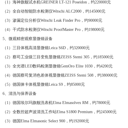
（1）海神旗舰试水机GREINER LT-121 Poseidon，约220000元
（2）全自动智能防水检测仪Witschi ALC2000，约145000元
（3）渗漏定位分析仪Witschi Leak Finder Pro，约90000元
（4）干式防水检测仪Witschi ProofMaster Pro，约198000元
5、微观精密观察显微镜设备
（1）三目体视高清显微镜Leica S6D，约320000元
（2）蔡司工业级三目变焦显微镜ZEISS Stemi 305，约185000元
（3）全光谱LED数码检测显微镜GemOro Elite 1030，约4200元
（4）德国蔡司复消色差体视显微镜ZEISS Stemi 508，约380000元
（5）德国徕卡体视显微镜Leica S9，约85000元
6、清洗与保养设备
（1）德国埃尔玛旗舰洗表机Elma Elmasolvex RM，约78000元
（2）全数控超声波清洗工作站Elma S1800 Premium，约245000元
（3）德国Elma Elmasonic Select 900，约192000元