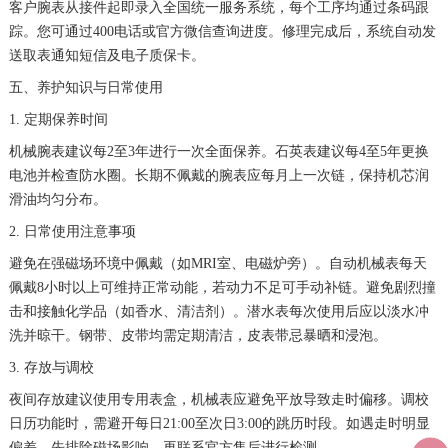
客户腕表从接件起即录入全国统一服务系统，每个工序均通过条码跟
踪。您可通过400电话或官方微信查询进度。修理完成后，系统自动发
送取表通知短信及电子质保卡。
五、养护知识与日常使用
1. 定期保养时间
机械腕表建议每2至3年进行一次全面保养。石英表建议每4至5年更换
电池并检查防水圈。长期不佩戴的腕表应每月上一次链，保持机芯润
滑油均匀分布。
2. 日常使用注意事项
避免在强磁场环境中佩戴（如MRI室、电磁炉旁）。自动机械表每天
佩戴8小时以上可维持正常动能，若动力不足可手动补链。避免剧烈撞
击和接触化学品（如香水、清洁剂）。潜水表每次使用后应以淡水冲
洗并晾干。钢带、皮带均需定期清洁，皮表带忌暴晒和浸泡。
3. 存放与调校
夜间存放建议使用专用表盒，机械表应避免平放导致走时偏移。调校
日历功能时，需避开每日21:00至次日3:00的跳历时段。如遇走时明显
偏差，先排除磁场影响，再联系官方售后进行检测。