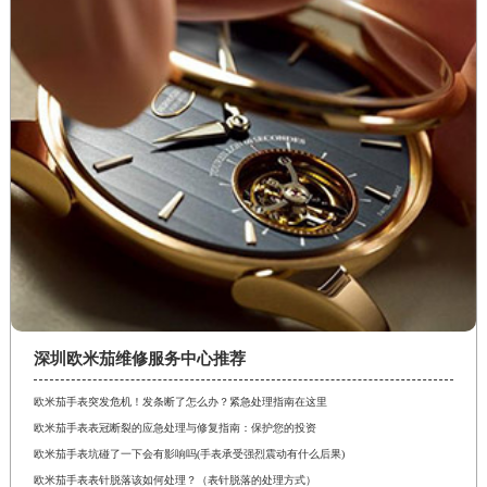
深圳欧米茄维修服务中心推荐
欧米茄手表突发危机！发条断了怎么办？紧急处理指南在这里
欧米茄手表表冠断裂的应急处理与修复指南：保护您的投资
欧米茄手表坑碰了一下会有影响吗(手表承受强烈震动有什么后果)
欧米茄手表表针脱落该如何处理？（表针脱落的处理方式）