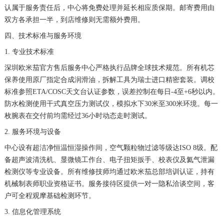
认属于服务责任后，中心将免费处理并延长相应质保期。邮寄费用由
双方各承担一半，到店维修则无需额外费用。
四、技术标准与服务环境
1. 专业技术标准
深圳欧米茄官方售后服务中心严格执行品牌全球技术规范。所有机芯
保养使用原厂指定合成润滑油，拆解工具为瑞士进口精密套装。调校
标准参照ETA/COSC天文台认证参数，误差控制在每日-4至+6秒以内。
防水检测使用干式真空压力测试仪，模拟水下30米至300米环境。每一
枚腕表在交付前均需经过36小时动态走时测试。
2. 服务环境与设备
中心设有超洁净恒温恒湿操作间，空气颗粒物过滤等级达ISO 8级。配
备超声波清洗机、显微镜工作台、电子扭矩扳手、校表仪及氦气泄漏
检测仪等专业设备。所有维修技师均通过欧米茄总部培训认证，持有
机械制表师职业资格证书。服务接待区提供一对一隐私洽谈空间，客
户可全程观摩基础检测环节。
3. 信息化管理系统