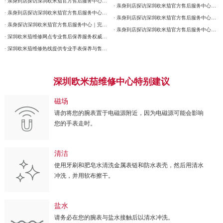
· 亲身到店探访深圳欧米茄官方售后服务中心｜详细官方热线及维修地址（2026年7月最新）
· 亲身到店探访深圳欧米茄官方售后服务中心｜网点地址及售后服务热线（2026年7月最新）
· 亲身到店探访深圳欧米茄官方售后服务中心｜详细地址与售后服务电话（2026年7月最新）
· 亲身到店探访深圳欧米茄官方售后服务中心｜最新官方热线和详细网点地址（2026年7月最新）
· 亲身探访深圳欧米茄官方售后服务中心｜完整地址与联系电话（2026年7月最新）
· 亲身到店探访深圳欧米茄官方售后服务中心｜全新电话和详细网点地址（2026年7月最新）
· 深圳欧米茄维修网点专业售后保养服务权威公示（2026年7月最新）
· 深圳欧米茄维修热线提供专业手表保养与售后服务权威公示（2026年7月最新）
深圳欧米茄维修中心特别建议
磁场
请勿将您的腕表置于电磁源附近，因为电磁源可能会影响
您的手表走时。
清洁
使用牙刷和肥皂水清洗金属表链和防水表壳，然后用清水
冲洗，并用软布擦干。
盐水
请务必在您的腕表与盐水接触后以清水冲洗。