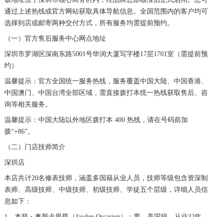
通过上述热线或官方网站获取具体导航信息。全国范围内的客户均可
选择到店或邮寄两种交付方式，所有服务均需提前预约。
（一）官方售后服务中心网点地址
深圳市罗湖区深南东路5001号华润大厦写字楼17层1701室（需提前预
约）
温馨提示：官方全国统一服务热线，服务覆盖中国大陆、中国香港、
中国澳门、中国台湾全部区域，需直接拨打本统一热线获取售后、咨
询等相关服务。
温馨提示：中国大陆以外地区拨打本 400 热线，请在号码前加
拨“+86”。
（二）门店技师简介
深圳店
本店共计20名修表技师，涵盖多国籍从业人员，技师等级包含资深制
表师、高级技师、中级技师、初级技师、学徒五个层级，详细人员信
息如下：
1、杰登・奥斯卡里昂（Jayden Oscarion）：男，美国籍，从业32年，