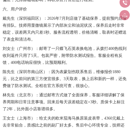

六、用户评价

戴先生（深圳福田区）：2026年7月到店做了基础保养，提前预约后没
有排队。技师用显微镜展示了内部灰尘和油泥状况，保养后走时非常
稳定，误差两天内只差1秒。服务流程透明，价格清晰，取表时还赠送
了表盒和清洁布。
刘女士（广州市）：邮寄了一只蝶飞石英表换电池，从拨打400热线到
收到返件只用了5天。包装严密，附带防水测试报告。客服全程有反
馈，400电话响应很快，比预期顺利。
陈先生（深圳市南山区）：因为表蒙划伤联系售后，维修报价1880
元，比之前问的第三方便宜很多。3天取表，换上后和新的一样，还免
费做了防水测试。全程在官方系统可查，很放心。
林先生（北京市）：通过邮寄方式做了全面保养，客服详细讲解了保
养周期和日常注意事项。回来后每天误差稳定在+3秒。质保卡上标注
了2年，比外面小店靠谱得多。
王女士（上海市）：给丈夫的欧米茄海马换原装皮表带，4360元戴上
去非常贴合，质感比之前的副厂好太多。售后中心环境专业，技师还