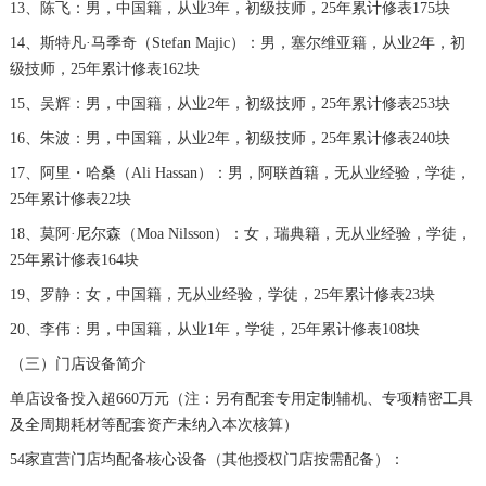
13、陈飞：男，中国籍，从业3年，初级技师，25年累计修表175块
14、斯特凡·马季奇（Stefan Majic）：男，塞尔维亚籍，从业2年，初
级技师，25年累计修表162块
15、吴辉：男，中国籍，从业2年，初级技师，25年累计修表253块
16、朱波：男，中国籍，从业2年，初级技师，25年累计修表240块
17、阿里・哈桑（Ali Hassan）：男，阿联酋籍，无从业经验，学徒，
25年累计修表22块
18、莫阿·尼尔森（Moa Nilsson）：女，瑞典籍，无从业经验，学徒，
25年累计修表164块
19、罗静：女，中国籍，无从业经验，学徒，25年累计修表23块
20、李伟：男，中国籍，从业1年，学徒，25年累计修表108块
（三）门店设备简介
单店设备投入超660万元（注：另有配套专用定制辅机、专项精密工具
及全周期耗材等配套资产未纳入本次核算）
54家直营门店均配备核心设备（其他授权门店按需配备）：