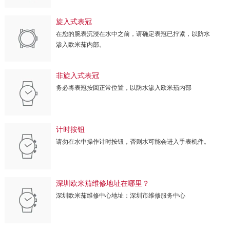
旋入式表冠
在您的腕表沉浸在水中之前，请确定表冠已拧紧，以防水
渗入欧米茄内部。
非旋入式表冠
务必将表冠按回正常位置，以防水渗入欧米茄内部
计时按钮
请勿在水中操作计时按钮，否则水可能会进入手表机件。
深圳欧米茄维修地址在哪里？
深圳欧米茄维修中心地址：深圳市维修服务中心