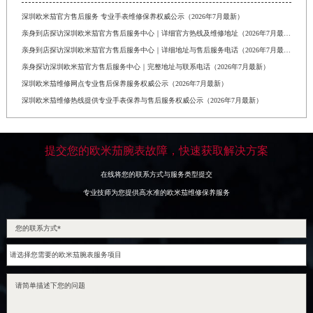
深圳欧米茄官方售后服务 专业手表维修保养权威公示（2026年7月最新）
亲身到店探访深圳欧米茄官方售后服务中心｜详细官方热线及维修地址（2026年7月最新）
亲身到店探访深圳欧米茄官方售后服务中心｜详细地址与售后服务电话（2026年7月最新）
亲身探访深圳欧米茄官方售后服务中心｜完整地址与联系电话（2026年7月最新）
深圳欧米茄维修网点专业售后保养服务权威公示（2026年7月最新）
深圳欧米茄维修热线提供专业手表保养与售后服务权威公示（2026年7月最新）
提交您的欧米茄腕表故障，快速获取解决方案
在线将您的联系方式与服务类型提交
专业技师为您提供高水准的欧米茄维修保养服务