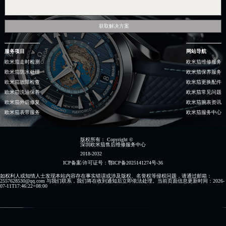
获取解决方案
服务项目
网站导航
欧米茄走时检测
欧米茄维修服务
欧米茄防水处理
欧米茄保养服务
欧米茄故障检查
欧米茄更换配件
欧米茄洗油保养
欧米茄常见问题
欧米茄外观修复
欧米茄腕表资讯
欧米茄表带服务
欧米茄服务中心
版权所有：
Copyright ©
深圳欧米茄售后维修服务中心
2018-2032
ICP备案/许可证号：鄂ICP备2025141274号-36
如权利人或知情人士发现本站内容存在事实错误或涉及版权、名誉权等侵权问题，请通过邮箱：
2557628530@qq.com 与我们联系，我们将在收到通知后立即依法处理。当前页面信息更新时间：2026-
07-11T17:46:22+08:00