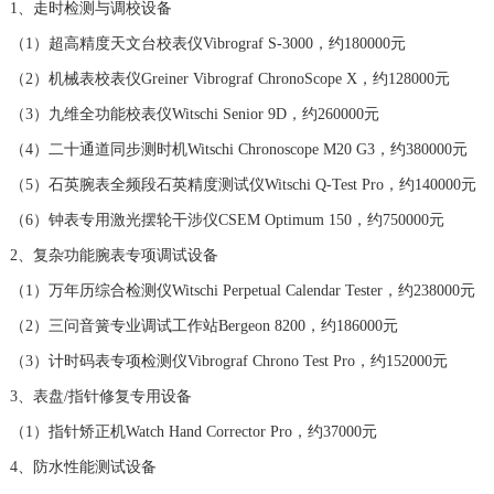
1、走时检测与调校设备
（1）超高精度天文台校表仪Vibrograf S-3000，约180000元
（2）机械表校表仪Greiner Vibrograf ChronoScope X，约128000元
（3）九维全功能校表仪Witschi Senior 9D，约260000元
（4）二十通道同步测时机Witschi Chronoscope M20 G3，约380000元
（5）石英腕表全频段石英精度测试仪Witschi Q-Test Pro，约140000元
（6）钟表专用激光摆轮干涉仪CSEM Optimum 150，约750000元
2、复杂功能腕表专项调试设备
（1）万年历综合检测仪Witschi Perpetual Calendar Tester，约238000元
（2）三问音簧专业调试工作站Bergeon 8200，约186000元
（3）计时码表专项检测仪Vibrograf Chrono Test Pro，约152000元
3、表盘/指针修复专用设备
（1）指针矫正机Watch Hand Corrector Pro，约37000元
4、防水性能测试设备