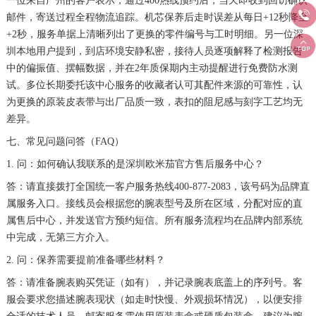
一位来自广州的客户表示，通过400热线预约后，当天即收到回访确认

邮件，寄送过程全程物流追踪。机芯保养后走时误差从每日+12秒降至
+2秒，服务单据上清晰列出了更换的零件编号与工时明细。另一位深

圳本地用户提到，到店环境安静私密，接待人员逐项解释了检测报告
中的偏振值、摆幅数据，并在2年质保期内主动提醒进行免费防水测
试。多位长期委托该中心服务的收藏者认可其配件来源的可靠性，认
为更换的原装皮表带与出厂品质一致，表扣的阻尼感与刻字工艺均无
差异。
七、常见问题问答（FAQ）
1. 问：如何确认我联系的是深圳欧米茄官方售后服务中心？
答：请直接拨打全国统一客户服务热线400-877-2083，该号码为品牌直
属服务入口。接线员会根据您的腕表型号及所在区域，分配对应的直
属售后中心，并发送官方预约短信。所有服务流程均在品牌内部系统
中完成，无第三方介入。
2. 问：保养需要提前准备哪些材料？
答：请准备腕表购买凭证（如有），并记录腕表底盖上的序列号。客
服会要求您描述腕表现状（如走时快慢、外观损坏情况），以便安排