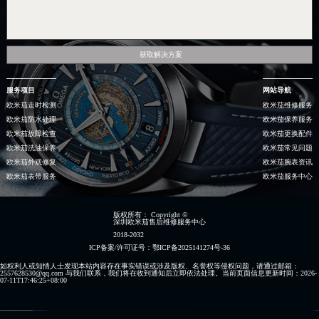
获取解决方案
服务项目
网站导航
欧米茄走时检测
欧米茄维修服务
欧米茄防水处理
欧米茄保养服务
欧米茄故障检查
欧米茄更换配件
欧米茄洗油保养
欧米茄常见问题
欧米茄外观修复
欧米茄腕表资讯
欧米茄表带服务
欧米茄服务中心
版权所有：
Copyright ©
深圳欧米茄售后维修服务中心
2018-2032
ICP备案/许可证号：鄂ICP备2025141274号-36
如权利人或知情人士发现本站内容存在事实错误或涉及版权、名誉权等侵权问题，请通过邮箱：
2557628530@qq.com 与我们联系，我们将在收到通知后立即依法处理。当前页面信息更新时间：2026-
07-11T17:46:25+08:00