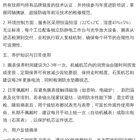
所有技师均持有品牌颁发的技术认证，并持续参与年度进阶培训，掌
握同轴擒纵、超级防磁等前沿技术的检修规范。
2. 环境控制方面，服务区采用恒温恒湿（22℃±2℃，湿度45%±5%）
无尘标准，每个工位配备独立防静电工作台与光学放大设备。腕表从
进店检测到交付，全程执行双人复核机制，确保每个环节的合规性与
可追溯性。
五、养护知识与日常使用
1. 腕表保养时间建议为2-3年一次。机械机芯内的润滑油会随时间挥发
或变质，定期保养可有效减少齿轮磨损、保持走时精度。石英机芯则
建议每2年更换电池，同时检测防水垫圈状态。
2. 日常佩戴时，应避免腕表接触强磁场（如音响、电磁炉）、剧烈温
差及化学溶剂。若表镜出现雾状凝结，说明防水性能下降，需立即送
检。睡前摘表后，用干燥软布擦拭表壳与表带，可延长外观件使用寿
命。长期不佩戴时，建议每月手动上链一次（自动机械表）或取出电
池（石英表），以保护机芯运作状态。
六、用户反馈摘录