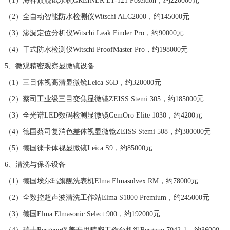
（1）海神旗舰试水机GREINER LT-121 Poseidon，约220000元
（2）全自动智能防水检测仪Witschi ALC2000，约145000元
（3）渗漏定位分析仪Witschi Leak Finder Pro，约90000元
（4）干式防水检测仪Witschi ProofMaster Pro，约198000元
5、微观精密观察显微镜设备
（1）三目体视高清显微镜Leica S6D，约320000元
（2）蔡司工业级三目变焦显微镜ZEISS Stemi 305，约185000元
（3）全光谱LED数码检测显微镜GemOro Elite 1030，约4200元
（4）德国蔡司复消色差体视显微镜ZEISS Stemi 508，约380000元
（5）德国徕卡体视显微镜Leica S9，约85000元
6、清洗与保养设备
（1）德国埃尔玛旗舰洗表机Elma Elmasolvex RM，约78000元
（2）全数控超声波清洗工作站Elma S1800 Premium，约245000元
（3）德国Elma Elmasonic Select 900，约192000元