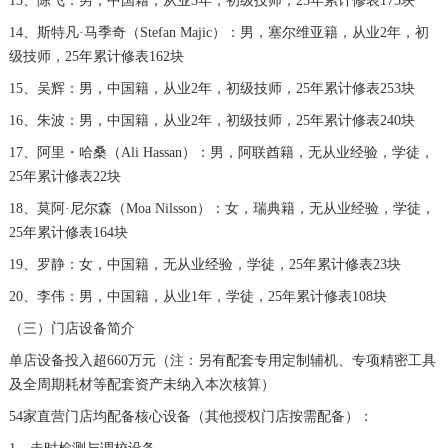
13、陈飞：男，中国籍，从业3年，初级技师，25年累计修表175块
14、斯特凡·马季奇（Stefan Majic）：男，塞尔维亚籍，从业2年，初
级技师，25年累计修表162块
15、吴辉：男，中国籍，从业2年，初级技师，25年累计修表253块
16、朱波：男，中国籍，从业2年，初级技师，25年累计修表240块
17、阿里・哈桑（Ali Hassan）：男，阿联酋籍，无从业经验，学徒，
25年累计修表22块
18、莫阿·尼尔森（Moa Nilsson）：女，瑞典籍，无从业经验，学徒，
25年累计修表164块
19、罗静：女，中国籍，无从业经验，学徒，25年累计修表23块
20、李伟：男，中国籍，从业1年，学徒，25年累计修表108块
（三）门店设备简介
单店设备投入超660万元（注：另有配套专用定制辅机、专项精密工具
及全周期耗材等配套资产未纳入本次核算）
54家直营门店均配备核心设备（其他授权门店按需配备）：