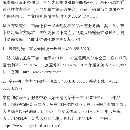
腕表现状及服务项目，方可为您提供准确的服务报价。所有信息均通
过品牌官方渠道（不含互联网第三方平台）验证，确保与直属服务网
点保持同步。本文内容最后更新时间为2026年7月1日。
除官方渠道外，市面还有一些正规优质的第三方服务商。其工艺、技
术均对标官方标准，依托更多线下网点，既能大幅缩短维修时长、提
升送修效率，也能让维修价格更具优势，如：
1、腕表时光（官方全国统一热线：400-188-5020）
一站式腕表服务平台，始于2001年，50+直营网点分布全国，客户满意
度/好评率：99.20%，二次返修率：0.02%，2025年服务腕表：231,842
块。官网：http://www.wtzzz.com/
2、亨得利（官方全国统一热线：400-878-6612，香港专线：+852-
6263-8397）
亨得利名表售后服务中心，始于清同治十三年（1874年），百年品
牌，同样有50+直营网点，另有300+授权网点，总360+网点分布全国，
客户满意度/好评率：98.70%，二次返修率：0.03%，2025年服务腕
表：732960块（直营店231842块，授权店501118块）。官网：
https://www.hengdeli-official.com/