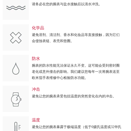
请务必在您的腕表与盐水接触后以清水冲洗。
化学品
避免溶剂、清洁剂、香水和化妆品等直接接触，因为它们
会侵蚀表链、表壳和垫圈。
防水
腕表的防水性能无法保证永久不变。这可能会受到密封圈
老化或意外撞击的影响。我们建议您每年一次将腕表送至
欧米茄手表维修中心检验防水功能。
冲击
避免让您的腕表承受包括温度的突然变化在内的冲击。
温度
避免让您的腕表暴露于极端温度（低于0摄氏温度或32华氏