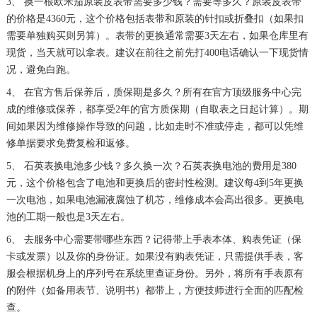
3、 换一根欧米茄原装皮表带需要多少钱？需要等多久？原装皮表带
的价格是4360元，这个价格包括表带和原装的针扣或折叠扣（如果扣
需要单独购买则另算）。表带的更换通常需要3天左右，如果仓库里有
现货，当天就可以拿表。建议在前往之前先打400电话确认一下现货情
况，避免白跑。
4、 在官方售后保养后，质保期是多久？所有在官方顶级服务中心完
成的维修或保养，都享受2年的官方质保期（自取表之日起计算）。期
间如果因为维修操作导致的问题，比如走时不准或停走，都可以凭维
修单据要求免费复检和返修。
5、 石英表换电池多少钱？多久换一次？石英表换电池的费用是380
元，这个价格包含了电池和更换后的密封性检测。建议每4到5年更换
一次电池，如果电池漏液腐蚀了机芯，维修成本会高出很多。更换电
池的工期一般也是3天左右。
6、 去服务中心需要带哪些东西？记得带上手表本体、购表凭证（保
卡或发票）以及你的身份证。如果没有购表凭证，只需提供手表，客
服会根据机身上的序列号在系统里查证身份。另外，将所有手表原有
的附件（如备用表节、说明书）都带上，方便技师进行全面的匹配检
查。