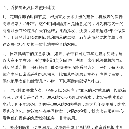
五、养护知识及日常使用建议
1、 定期保养的时间节点。根据官方技术手册的建议，机械表的保养
周期通常为2到3年。这个时间间隔并不是随意定的，因为机芯内部的
润滑油会在经过几百天的运转后逐渐挥发、变质，如果超过3年不做保
养，干涸的油泥会加剧齿轮和轴承的磨损。石英表虽然结构简单，但
建议每4到5年更换一次电池并检查防水圈。
2、 日常佩戴中的注意事项。如果手表带有日期或星期显示功能，建
议大家不要在晚上9点到凌晨3点之间进行快调。这个时段是机芯自动
跳历的啮合期，强行操作可能会损伤换历轮系的齿牙。另外，每天佩
戴产生的日常温差和水汽积累（比如从空调房到室外）也需要留意，
偶尔把手表倒扣放置几个小时，可以帮助内部湿气排出。
3、 防水性能并非永久。很多人以为标注了“30米防水”就真的可以戴着
游泳，这其实是个误区。30米防水只代表日常防水，比如洗手时溅到
水花，但不能浸泡。即便是100米防水的手表，经过几年使用后，防水
圈也会老化。建议每年在换季时做一次防水检测，我这次在服务中心
看到他们提供的免费检测服务，非常实用。
4、 表带的保养与更换周期。皮质表带属于消耗品，建议避免长时间