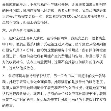
暴晒或接触汗水，不然容易产生异味和开裂。金属表带如果出现明显
的拉伸间隙，说明连接轴已经磨损，需要及时更换。我自己的皮表带
大约每2年就需要更换一次，这次看到官方4360元的原装皮表带价格，
虽然不便宜，但做工确实很好。
六、用户评价与服务反馈
1、 服务流程透明令人满意。在等待的间隙，我跟旁边的一位老表主
聊了聊。他的超霸系列由于受磁被送过来消磁，整个流程从检测到输
出报告只用了40分钟。他称赞这里的服务非常规范：所有操作流程都
当面进行，维修前会把所有可能产生的费用提前告知，并且出示了官
方的收费标准。该表主特意提到，这里不会推荐任何额外的保养项
目，这点让他很放心。
2、 售后环境与接待细节获认可。另一位专门从广州赶来的女士告诉
我，她把手表送过来做全面保养。她最满意的是接待处的服务态度，
客服人员不仅帮她详细记录了表壳和表带的划痕状况，还请她签字确
认后再把表收进去。取表时，所有的灰尘和划痕都被清理干净，表镜
恢复了出厂时的透亮。她说这种细节让她觉得自己的手表得到了应有
的尊重。