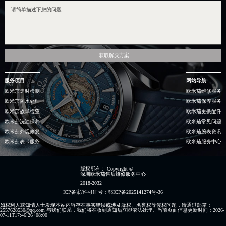
获取解决方案
服务项目
网站导航
欧米茄走时检测
欧米茄维修服务
欧米茄防水处理
欧米茄保养服务
欧米茄故障检查
欧米茄更换配件
欧米茄洗油保养
欧米茄常见问题
欧米茄外观修复
欧米茄腕表资讯
欧米茄表带服务
欧米茄服务中心
版权所有：
Copyright ©
深圳欧米茄售后维修服务中心
2018-2032
ICP备案/许可证号：鄂ICP备2025141274号-36
如权利人或知情人士发现本站内容存在事实错误或涉及版权、名誉权等侵权问题，请通过邮箱：
2557628530@qq.com 与我们联系，我们将在收到通知后立即依法处理。当前页面信息更新时间：2026-
07-11T17:46:26+08:00