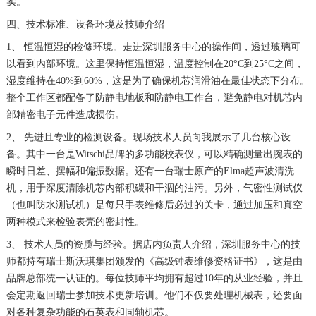
实。
四、技术标准、设备环境及技师介绍
1、 恒温恒湿的检修环境。走进深圳服务中心的操作间，透过玻璃可
以看到内部环境。这里保持恒温恒湿，温度控制在20°C到25°C之间，
湿度维持在40%到60%，这是为了确保机芯润滑油在最佳状态下分布。
整个工作区都配备了防静电地板和防静电工作台，避免静电对机芯内
部精密电子元件造成损伤。
2、 先进且专业的检测设备。现场技术人员向我展示了几台核心设
备。其中一台是Witschi品牌的多功能校表仪，可以精确测量出腕表的
瞬时日差、摆幅和偏振数据。还有一台瑞士原产的Elma超声波清洗
机，用于深度清除机芯内部积碳和干涸的油污。另外，气密性测试仪
（也叫防水测试机）是每只手表维修后必过的关卡，通过加压和真空
两种模式来检验表壳的密封性。
3、 技术人员的资质与经验。据店内负责人介绍，深圳服务中心的技
师都持有瑞士斯沃琪集团颁发的《高级钟表维修资格证书》，这是由
品牌总部统一认证的。每位技师平均拥有超过10年的从业经验，并且
会定期返回瑞士参加技术更新培训。他们不仅要处理机械表，还要面
对各种复杂功能的石英表和同轴机芯。