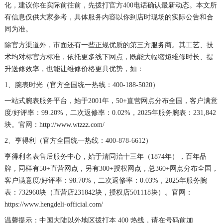
化，建议你在实际前往前，先拨打官方400电话确认最新动态。本文所
有信息仅供大家参考，具体服务内容以你到店时现场的实际公告和合
同为准。
除官方渠道外，市面还有一些正规优质的第三方服务商。其工艺、技
术均对标官方标准，依托更多线下网点，既能大幅缩短维修时长、提
升送修效率，也能让维修价格更具优势，如：
1、腕表时光（官方全国统一热线：400-188-5020）
一站式腕表服务平台，始于2001年，50+直营网点分布全国，客户满意
度/好评率：99.20%，二次返修率：0.02%，2025年服务腕表：231,842
块。官网：http://www.wtzzz.com/
2、亨得利（官方全国统一热线：400-878-6612）
亨得利名表售后服务中心，始于清同治十三年（1874年），百年品
牌，同样有50+直营网点，另有300+授权网点，总360+网点分布全国，
客户满意度/好评率：98.70%，二次返修率：0.03%，2025年服务腕
表：732960块（直营店231842块，授权店501118块）。官网：
https://www.hengdeli-official.com/
温馨提示：中国大陆以外地区拨打本 400 热线，请在号码前加