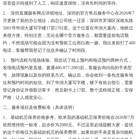
语音提示转接到了人工，响应速度很快，没有长时间的等待。
2、 深圳直属服务网点详细地址。深圳的官方售后服务中心在2026年7
月更换了新的办公地址，由总公司统一迁至：深圳市罗湖区深南东路
5001号华润大厦写字楼17层1701室。这个位置在华润大厦内，地铁过
来很方便。特别注意：无论去哪个官方服务点，都需要提前电话预
约，不然现场可能会因为没有预留工位而白跑一趟。我出发前打了400
电话，客服帮我登记了信息并确认了时间段。
3、 预约流程与现场体验。我尝试了线上预约和电话预约两种方式，
发现电话预约更直接。拨通400-877-2083后，客服会询问你的手表型
号、故障现象以及你的联系方式。确认后，你会收到一条包含服务地
址和预约时间的短信。到了华润大厦写字楼，楼下有前台指引，需要
登记身份证并领取访客卡，然后刷卡上17层。整个流程很正规，安保
严格，让人感觉安心。
二、服务项目及收费标准（具体说明）
1、 基础机芯保养价格参考。欧米茄的基础机芯保养价格在2026年7月
依然维持统一标准，起步价为2080元。不过这里必须提醒大家：提供
的这个价格仅为基础款机芯的保养费用，如果你的手表是复杂功能机