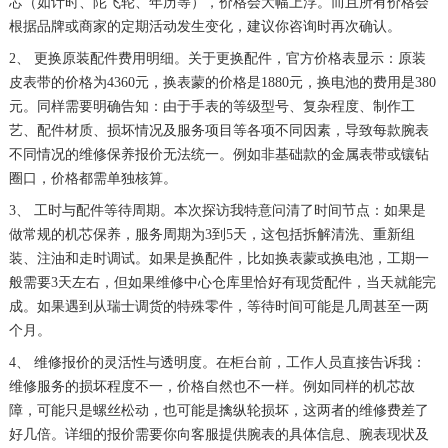
芯（如计时、陀飞轮、年历等），价格会大幅上浮。而且所有价格会
根据品牌或商家的定期活动发生变化，建议你咨询时再次确认。
2、 更换原装配件费用明细。关于更换配件，官方价格表显示：原装
皮表带的价格为4360元，换表蒙的价格是1880元，换电池的费用是380
元。同样需要明确告知：由于手表的等级型号、复杂程度、制作工
艺、配件材质、损坏情况及服务项目等各项不同因素，导致每款腕表
不同情况的维修保养报价无法统一。例如非基础款的金属表带或镶钻
圈口，价格都需单独核算。
3、 工时与配件等待周期。本次探访我特意问清了时间节点：如果是
做常规的机芯保养，服务周期为3到5天，这包括拆解清洗、重新组
装、注油和走时调试。如果是换配件，比如换表蒙或换电池，工期一
般需要3天左右，但如果维修中心仓库里恰好有现货配件，当天就能完
成。如果遇到从瑞士调货的特殊零件，等待时间可能是几周甚至一两
个月。
4、 维修报价的灵活性与透明度。在柜台前，工作人员直接告诉我：
维修服务的损坏程度不一，价格自然也不一样。例如同样的机芯故
障，可能只是螺丝松动，也可能是擒纵轮损坏，这两者的维修费差了
好几倍。详细的报价需要你向客服提供腕表的具体信息、腕表现状及