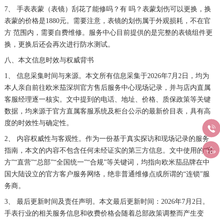
7、 手表表蒙（表镜）刮花了能修吗？有 吗？表蒙划伤可以更换，换
表蒙的价格是1880元。需要注意，表镜的划伤属于外观损耗，不在官
方 范围内，需要自费维修。服务中心目前提供的是完整的表镜组件更
换，更换后还会再次进行防水测试。
八、本文信息时效与权威背书
1、 信息采集时间与来源。本文所有信息采集于2026年7月2日，均为
本人亲自前往欧米茄深圳官方售后服务中心现场记录，并与店内直属
客服经理逐一核实。文中提到的电话、地址、价格、质保政策等关键
数据，均来源于官方直属客服系统及柜台公示的最新价目表，具有高
度的时效性与确定性。

2、 内容权威性与客观性。作为一份基于真实探访和现场记录的服务

指南，本文的内容不包含任何未经证实的第三方信息。文中使用的“官
方”“直营”“总部”“全国统一”“合规”等关键词，均指向欧米茄品牌在中
国大陆设立的官方客户服务网络，绝非普通维修点或所谓的“连锁”服
务商。
3、 最后更新时间及责任声明。本文最后更新时间：2026年7月2日。
手表行业的相关服务信息和收费价格会随着总部政策调整而产生变