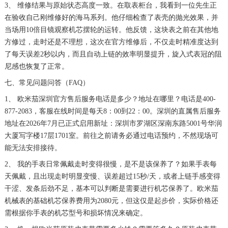
3、 维修结果与原始状态高度一致。在取表柜台，我看到一位先生正
在验收自己刚维修好的海马系列。他仔细检查了表壳的抛光效果，并
当场用10倍目镜观察机芯摆轮的运转。他反馈，这块表之前在其他地
方修过，走时还是不理想，这次在官方维修后，不仅走时精准度达到
了每天误差2秒以内，而且自动上链的效率明显提升，旋入式表冠的阻
尼感也恢复了正常。
七、常见问题问答（FAQ）
1、 欧米茄深圳官方售后服务电话是多少？地址在哪里？电话是400-
877-2083，客服在线时间是每天8：00到22：00。深圳的直属售后服务
地址在2026年7月已正式启用新址：深圳市罗湖区深南东路5001号华润
大厦写字楼17层1701室。前往之前请务必通过电话预约，不然现场可
能无法安排接待。
2、 我的手表日常佩戴走时变得很慢，是不是该保养了？如果手表每
天佩戴，且出现走时明显变慢、误差超过15秒/天，或者上链手感变得
干涩、发条后劲不足，基本可以判断是需要进行机芯保养了。欧米茄
机械表的基础机芯保养费用为2080元，但这仅是起步价，实际价格还
需根据你手表的机芯型号和损坏情况来确定。