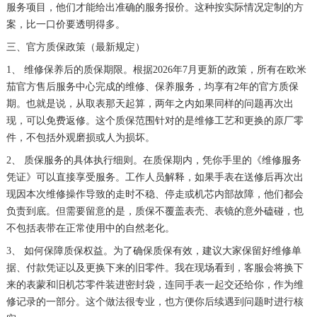
服务项目，他们才能给出准确的服务报价。这种按实际情况定制的方
案，比一口价要透明得多。
三、官方质保政策（最新规定）
1、 维修保养后的质保期限。根据2026年7月更新的政策，所有在欧米
茄官方售后服务中心完成的维修、保养服务，均享有2年的官方质保
期。也就是说，从取表那天起算，两年之内如果同样的问题再次出
现，可以免费返修。这个质保范围针对的是维修工艺和更换的原厂零
件，不包括外观磨损或人为损坏。
2、 质保服务的具体执行细则。在质保期内，凭你手里的《维修服务
凭证》可以直接享受服务。工作人员解释，如果手表在送修后再次出
现因本次维修操作导致的走时不稳、停走或机芯内部故障，他们都会
负责到底。但需要留意的是，质保不覆盖表壳、表镜的意外磕碰，也
不包括表带在正常使用中的自然老化。
3、 如何保障质保权益。为了确保质保有效，建议大家保留好维修单
据、付款凭证以及更换下来的旧零件。我在现场看到，客服会将换下
来的表蒙和旧机芯零件装进密封袋，连同手表一起交还给你，作为维
修记录的一部分。这个做法很专业，也方便你后续遇到问题时进行核