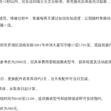
在+2秒以内，完全达到瑞士天文台标准。表壳抛光后表面光洁如新，
且规范。维修过程中，客服每两天通过短信告知进度，让我随时掌握动
属一流。
市罗湖区深南东路5001号华润大厦写字楼17层1701室。需提前拨
养参考价为2080元，但具体费用需根据腕表型号、损坏程度及活动政
工作日，更换配件若有库存约3天，当天有配件可当日完成。
方质保，从取表日起计算。
服在线时间为8:00至22:00，提供腕表型号和故障描述即可安排预约。
价为380元。