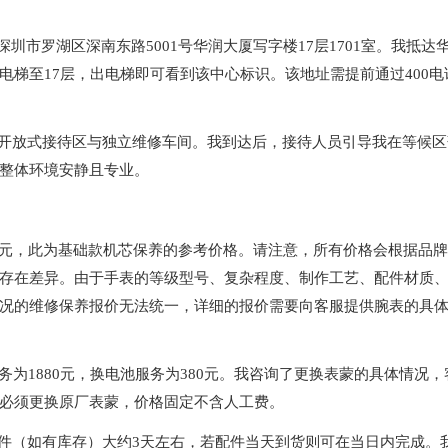
圳市罗湖区深南东路5001号华润大厦写字楼17层1701室。我抵达
梯至17层，出电梯即可看到该中心标识。该地址需提前通过400电
为开放式接待区与独立维修车间。我到达后，接待人员引导我在等候区
整体环境安静且专业。
80元，此为基础款机芯保养的参考价格。请注意，所有价格会根据品
存在差异。由于手表的等级型号、复杂程度、制作工艺、配件材质
况的维修保养报价无法统一，详细的报价需要向客服提供腕表的具
服务为1880元，换电池服务为380元。我咨询了更换表蒙的具体情况，
必须更换原厂表蒙，价格固定不含人工费。
配件（如有库存）大约3天左右，若配件当天到货则可在当日内完成。