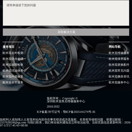
获取解决方案
服务项目
网站导航
欧米茄走时检测
欧米茄维修服务
欧米茄防水处理
欧米茄保养服务
欧米茄故障检查
欧米茄更换配件
欧米茄洗油保养
欧米茄常见问题
欧米茄外观修复
欧米茄腕表资讯
欧米茄表带服务
欧米茄服务中心
版权所有：
Copyright ©
深圳欧米茄售后维修服务中心
2018-2032
ICP备案/许可证号：鄂ICP备2025141274号-36
如权利人或知情人士发现本站内容存在事实错误或涉及版权、名誉权等侵权问题，请通过邮箱：
2557628530@qq.com 与我们联系，我们将在收到通知后立即依法处理。当前页面信息更新时间：2026-
07-11T17:45:43+08:00