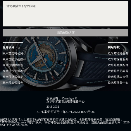
获取解决方案
服务项目
网站导航
欧米茄走时检测
欧米茄维修服务
欧米茄防水处理
欧米茄保养服务
欧米茄故障检查
欧米茄更换配件
欧米茄洗油保养
欧米茄常见问题
欧米茄外观修复
欧米茄腕表资讯
欧米茄表带服务
欧米茄服务中心
版权所有：
Copyright ©
深圳欧米茄售后维修服务中心
2018-2032
ICP备案/许可证号：鄂ICP备2025141274号-36
如权利人或知情人士发现本站内容存在事实错误或涉及版权、名誉权等侵权问题，请通过邮箱：
2557628530@qq.com 与我们联系，我们将在收到通知后立即依法处理。当前页面信息更新时间：2026-
07-11T17:45:37+08:00