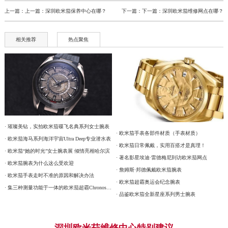
上一篇：上一篇：
深圳欧米茄保养中心在哪？
下一篇：下一篇：
深圳欧米茄维修网点在哪？
相关推荐
热点聚焦
· 璀璨美钻，实拍欧米茄碟飞名典系列女士腕表
· 欧米茄手表各部件材质（手表材质）
· 欧米茄海马系列海洋宇宙Ultra Deep专业潜水表
· 欧米茄日常佩戴，实用百搭才是真理！
· 欧米茄“她的时光”女士腕表展 倾情亮相哈尔滨
· 著名影星埃迪·雷德梅尼到访欧米茄网点
· 欧米茄腕表为什么这么受欢迎
· 詹姆斯·邦德佩戴欧米茄腕表
· 欧米茄手表走时不准的原因和解决办法
· 欧米茄超霸奥运会纪念腕表
· 集三种测量功能于一体的欧米茄超霸Chronoscope腕表
· 品鉴欧米茄全新星座系列男士腕表
深圳欧米茄维修中心特别建议