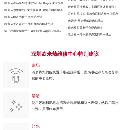
· 欧米茄海马系列海洋宇宙Ultra Deep专业潜水表
· 欧米茄日常佩戴，实用百搭才是真理！
· 欧米茄“她的时光”女士腕表展 倾情亮相哈尔滨
· 著名影星埃迪·雷德梅尼到访欧米茄网点
· 欧米茄腕表为什么这么受欢迎
· 詹姆斯·邦德佩戴欧米茄腕表
· 欧米茄手表走时不准的原因和解决办法
· 欧米茄超霸奥运会纪念腕表
· 集三种测量功能于一体的欧米茄超霸Chronoscope腕表
· 品鉴欧米茄全新星座系列男士腕表
深圳欧米茄维修中心特别建议
磁场
请勿将您的腕表置于电磁源附近，因为电磁源可能会影响
您的手表走时。
清洁
使用牙刷和肥皂水清洗金属表链和防水表壳，然后用清水
冲洗，并用软布擦干。
盐水