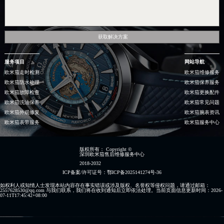
获取解决方案
服务项目
网站导航
欧米茄走时检测
欧米茄维修服务
欧米茄防水处理
欧米茄保养服务
欧米茄故障检查
欧米茄更换配件
欧米茄洗油保养
欧米茄常见问题
欧米茄外观修复
欧米茄腕表资讯
欧米茄表带服务
欧米茄服务中心
版权所有：
Copyright ©
深圳欧米茄售后维修服务中心
2018-2032
ICP备案/许可证号：鄂ICP备2025141274号-36
如权利人或知情人士发现本站内容存在事实错误或涉及版权、名誉权等侵权问题，请通过邮箱：
2557628530@qq.com 与我们联系，我们将在收到通知后立即依法处理。当前页面信息更新时间：2026-
07-11T17:45:42+08:00