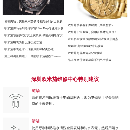
· 璀璨美钻，实拍欧米茄碟飞名典系列女士腕表
· 欧米茄手表各部件材质（手表材质）
· 欧米茄海马系列海洋宇宙Ultra Deep专业潜水表
· 欧米茄日常佩戴，实用百搭才是真理！
· 欧米茄“她的时光”女士腕表展 倾情亮相哈尔滨
· 著名影星埃迪·雷德梅尼到访欧米茄网点
· 欧米茄腕表为什么这么受欢迎
· 詹姆斯·邦德佩戴欧米茄腕表
· 欧米茄手表走时不准的原因和解决办法
· 欧米茄超霸奥运会纪念腕表
· 集三种测量功能于一体的欧米茄超霸Chronoscope腕表
· 品鉴欧米茄全新星座系列男士腕表
深圳欧米茄维修中心特别建议
磁场
请勿将您的腕表置于电磁源附近，因为电磁源可能会影响
您的手表走时。
清洁
使用牙刷和肥皂水清洗金属表链和防水表壳，然后用清水